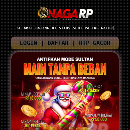
SELAMAT DATANG DI SITUS SLOT PALING GACOR
LOGIN | DAFTAR | RTP GACOR