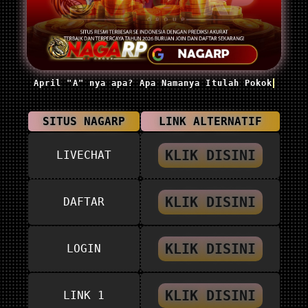
April "A" nya apa? Apa Namanya Itulah Pokoknya.
SITUS NAGARP
LINK ALTERNATIF
KLIK DISINI
LIVECHAT
KLIK DISINI
DAFTAR
KLIK DISINI
LOGIN
KLIK DISINI
LINK 1